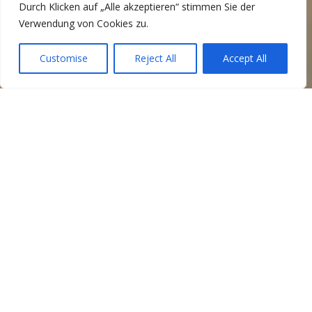
Durch Klicken auf „Alle akzeptieren“ stimmen Sie der
Verwendung von Cookies zu.
Customise
Reject All
Accept All
„Menschen in schwierigen
Lebensphasen begleiten“
Das beschreibt wohl am besten meine
Berufung seit mehr als 25 Jahren: Einzeln oder
in Gruppen, einfühlsam, respektvoll und